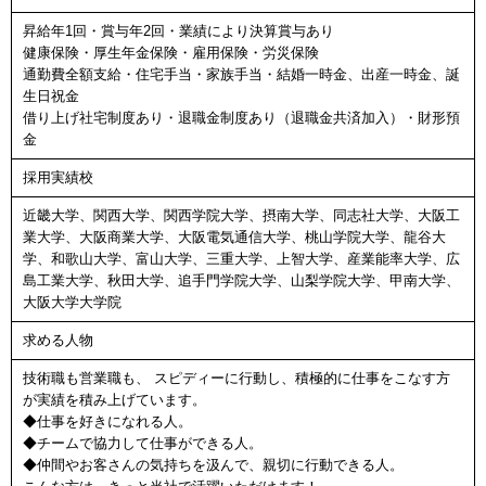
昇給年1回・賞与年2回・業績により決算賞与あり
健康保険・厚生年金保険・雇用保険・労災保険
通勤費全額支給・住宅手当・家族手当・結婚一時金、出産一時金、誕
生日祝金
借り上げ社宅制度あり・退職金制度あり（退職金共済加入）・財形預
金
採用実績校
近畿大学、関西大学、関西学院大学、摂南大学、同志社大学、大阪工
業大学、大阪商業大学、大阪電気通信大学、桃山学院大学、龍谷大
学、和歌山大学、富山大学、三重大学、上智大学、産業能率大学、広
島工業大学、秋田大学、追手門学院大学、山梨学院大学、甲南大学、
大阪大学大学院
求める人物
技術職も営業職も、 スピディーに行動し、積極的に仕事をこなす方
が実績を積み上げています。
◆仕事を好きになれる人。
◆チームで協力して仕事ができる人。
◆仲間やお客さんの気持ちを汲んで、親切に行動できる人。